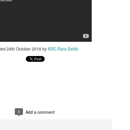
ted
24th October 2018
by
KRC Rara Sahib
0
Add a comment
ਅੱਜ ਜੇਠ ਮਹੀਨੇ ਦੀ ਸੰਗਰਾਂਦ
Live Salana Gurmat
MAY
FEB