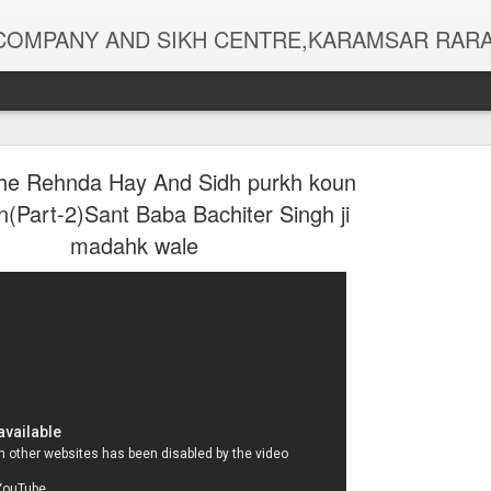
ALL TYPES RELIGIOUS GOODS,DEEWAN RECORDINGS,GURBANI,SHABAD KIRTAN PEN DRIVE,MEMORY CARDS,CD,DVD,MP3,PHOTOS,CHOUR SAHIB,MALA-SIMRAN,DIGITAL FINGER COUNTERS,RUMALAS,KIRPAN,USB 
he Rehnda Hay And Sidh purkh koun
(Part-2)Sant Baba Bachiter Singh ji
madahk wale
ਪੰਜ ਪਾਠ ਚੌਪਈ
SEP
28
ਪਰਿਵਾਰ ਦੀ ਰੱ
ਇਹ ਬਾਣੀ |...