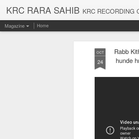
KRC RARA SAHIB
KRC RECORDING COMPANY AND SIKH CENTRE,KARAMSAR RARA SAHIB WE DEALS IN 
Magazine
Home
Rabb Kit
OCT
hunde hn
24