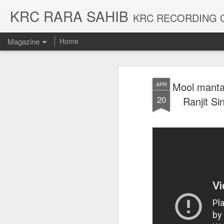
KRC RARA SAHIB
KRC RECORDING COMPANY AND SIKH CENTRE,KARAMSAR RARA SAHIB WE DEALS IN 
Magazine
Home
Mool mantar
APR
20
Ranjit S