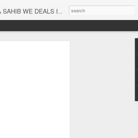
PLAYERS ETC. For Live Programe Contact : Upkar Singh ( Ph.+91 9815230367 )
 ਸਾਹਿਬ | ਬੱਚਿਆਂ ਅਤੇ
ਖਿਆ ਲਈ ਰੋਜਾਨਾ ਸੁਣੋ