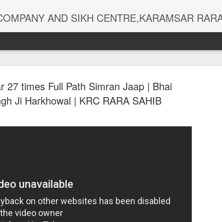
ALL TYPES RELIGIOUS GOODS,DEEWAN RECORDINGS,GURBANI,SHABAD KIRTAN PEN DRIVE,MEMORY CARDS,CD,DVD,MP3,PHOTOS,CHOUR SAHIB,MALA-SIMRAN,DIGITAL FINGER COUNTERS,RUMALAS,KIRPAN,USB 
 27 times Full Path Simran Jaap | Bhai
ingh Ji Harkhowal | KRC RARA SAHIB
ਪੰਜ ਪਾਠ ਚੌਪਈ
SEP
28
ਪਰਿਵਾਰ ਦੀ ਰੱ
ਇਹ ਬਾਣੀ |...