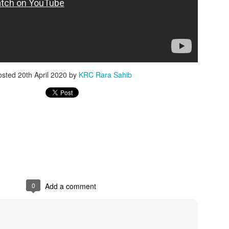
osted
20th April 2020
by
KRC Rara Sahib
0
Add a comment
ਅੱਜ ਜੇਠ ਮਹੀਨੇ ਦੀ ਸੰਗਰਾਂਦ
Live Salana Gurmat
MAY
FEB