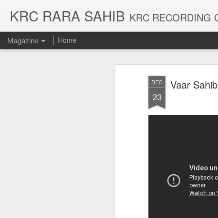
KRC RARA SAHIB
KRC RECORDING COMPANY AND SIKH CENTRE,KARAMSAR RARA SAHIB WE DEALS IN 
Magazine
Home
Vaar Sahib
DEC
23