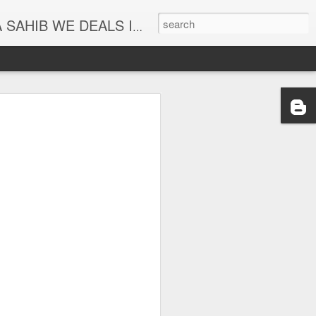
PLAYERS ETC. For Live Programe Contact : Upkar Singh ( Ph.+91 9815230367 )
 ਸਾਹਿਬ | ਬੱਚਿਆਂ ਅਤੇ
ਖਿਆ ਲਈ ਰੋਜਾਨਾ ਸੁਣੋ