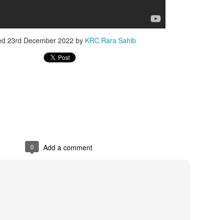
ed
23rd December 2022
by
KRC Rara Sahib
0
Add a comment
ਅੱਜ ਜੇਠ ਮਹੀਨੇ ਦੀ ਸੰਗਰਾਂਦ
Live Salana Gurmat
MAY
FEB