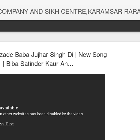
ALL TYPES RELIGIOUS GOODS,DEEWAN RECORDINGS,GURBANI,SHABAD KIRTAN PEN DRIVE,MEMORY CARDS,CD,DVD,MP3,PHOTOS,CHOUR SAHIB,MALA-SIMRAN,DIGITAL FINGER COUNTERS,RUMALAS,KIRPAN,USB 
zade Baba Jujhar Singh Di | New Song
| Biba Satinder Kaur An...
ਪੰਜ ਪਾਠ ਚੌਪਈ
SEP
28
ਪਰਿਵਾਰ ਦੀ ਰੱ
ਇਹ ਬਾਣੀ |...